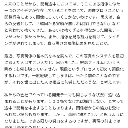
未来のことだから、開発途中においては、そこにある潜像に似た
一つのアイデアが存在していることを信じて、現像プロセスという
開発行為によって顕像にしていくしかないわけです。 思えば、自
らの反省として、「確固たる実績が無ければ採用できない」など
と言われて捨ててきた、あるいは捨てざるを得なかった開発テー
マがいかに多かったか。また、潜像を見る努力を続けて、タイミ
ングが遅れてしまって、真っ黒けの現像結果を見たことか。
最近、写真現像の基本的な本を読んで、この写真のシステムを最初
に考えた人はすごい人だと、思いました。銀塩フィルムはいくら
眺めても何も映っていません。現像というプロセスで初めて顕像化
するわけです。一度経験してしまえば、当たり前のことなのです
が、それを世に出した人は相当に苦労しただろうな、と考えます。
私たちの会社でやっている開発テーマも同じような状況に追い込
まれることが有ります。１００％でなければ採用しない、と言って
途中で開発を中止することもあります。関係者からの協力を受け
られない場合もあります。しかし、愚直に進むだけ、と思うように
なりました。できる限りの努力をするのですが、実現の前までは
潜像は潜像なのだと・・・・。