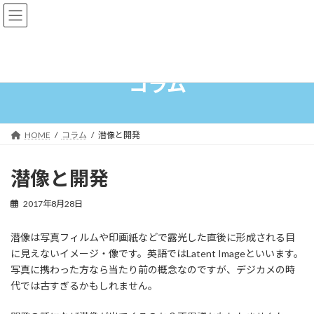
コ
ナ
ン
ビ
テ
ゲ
ン
ー
ツ
シ
へ
ョ
コラム
ス
ン
キ
に
ッ
移
プ
動
HOME
コラム
潜像と開発
潜像と開発
2017年8月28日
潜像は写真フィルムや印画紙などで露光した直後に形成される目
に見えないイメージ・像です。英語ではLatent Imageといいます。
写真に携わった方なら当たり前の概念なのですが、デジカメの時
代では古すぎるかもしれません。