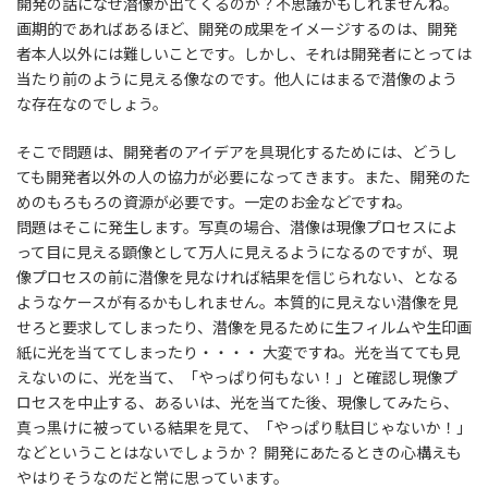
開発の話になぜ潜像が出てくるのか？不思議かもしれませんね。
画期的であればあるほど、開発の成果をイメージするのは、開発
者本人以外には難しいことです。しかし、それは開発者にとっては
当たり前のように見える像なのです。他人にはまるで潜像のよう
な存在なのでしょう。
そこで問題は、開発者のアイデアを具現化するためには、どうし
ても開発者以外の人の協力が必要になってきます。また、開発のた
めのもろもろの資源が必要です。一定のお金などですね。
問題はそこに発生します。写真の場合、潜像は現像プロセスによ
って目に見える顕像として万人に見えるようになるのですが、現
像プロセスの前に潜像を見なければ結果を信じられない、となる
ようなケースが有るかもしれません。本質的に見えない潜像を見
せろと要求してしまったり、潜像を見るために生フィルムや生印画
紙に光を当ててしまったり・・・・ 大変ですね。光を当てても見
えないのに、光を当て、「やっぱり何もない！」と確認し現像プ
ロセスを中止する、あるいは、光を当てた後、現像してみたら、
真っ黒けに被っている結果を見て、「やっぱり駄目じゃないか！」
などということはないでしょうか？ 開発にあたるときの心構えも
やはりそうなのだと常に思っています。