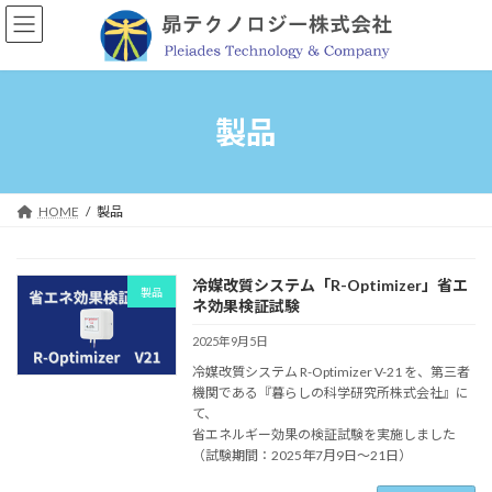
コ
ナ
ン
ビ
テ
ゲ
ン
ー
ツ
シ
へ
ョ
製品
ス
ン
キ
に
ッ
移
プ
動
HOME
製品
冷媒改質システム「R-Optimizer」省エ
製品
ネ効果検証試験
2025年9月5日
冷媒改質システム R-Optimizer V-21 を、第三者
機関である『暮らしの科学研究所株式会社』に
て、
省エネルギー効果の検証試験を実施しました
（試験期間：2025年7月9日～21日）