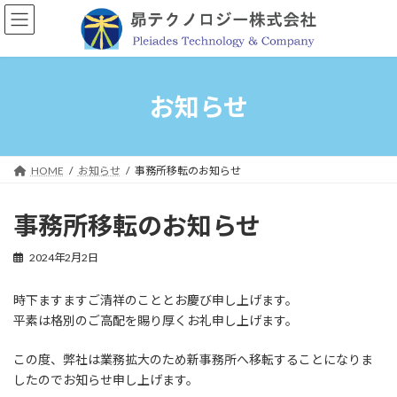
コ
ナ
ン
ビ
テ
ゲ
ン
ー
ツ
シ
へ
ョ
お知らせ
ス
ン
キ
に
ッ
移
プ
動
HOME
お知らせ
事務所移転のお知らせ
事務所移転のお知らせ
2024年2月2日
時下ますますご清祥のこととお慶び申し上げます。
平素は格別のご高配を賜り厚くお礼申し上げます。
この度、弊社は業務拡大のため新事務所へ移転することになりま
したのでお知らせ申し上げます。